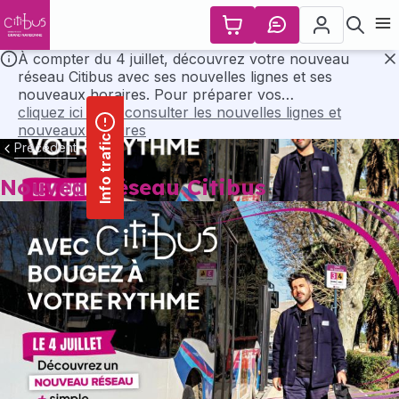
contenu
Panneau de gestion des cookies
principal
Ouvr
À compter du 4 juillet, découvrez votre nouveau
réseau Citibus avec ses nouvelles lignes et ses
F
nouveaux horaires. Pour préparer vos
déplacements, consultez l’ensemble des horaires et
cliquez ici pour consulter les nouvelles lignes et
les plans du nouveau réseau en cliquant ci-dessous..
nouveaux horaires
Info trafic
Précédent
Nouveau réseau Citibus