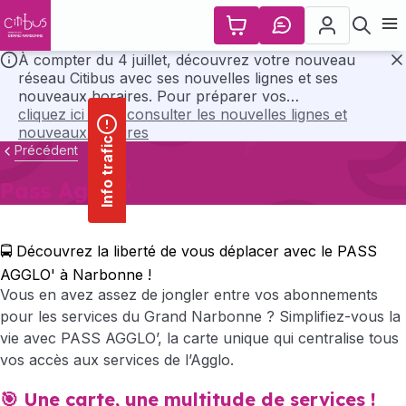
contenu
Panneau de gestion des cookies
principal
Ouvr
À compter du 4 juillet, découvrez votre nouveau
réseau Citibus avec ses nouvelles lignes et ses
F
nouveaux horaires. Pour préparer vos
déplacements, consultez l’ensemble des horaires et
cliquez ici pour consulter les nouvelles lignes et
les plans du nouveau réseau en cliquant ci-dessous..
nouveaux horaires
Info trafic
Précédent
Pass Agglo'
🚍 Découvrez la liberté de vous déplacer avec le PASS
AGGLO' à Narbonne !
Vous en avez assez de jongler entre vos abonnements
pour les services du Grand Narbonne ? Simplifiez-vous la
vie avec PASS AGGLO’, la carte unique qui centralise tous
vos accès aux services de l’Agglo.
🎯 Une carte, une multitude de services !