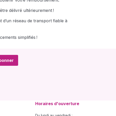
r obtenir votre remboursement.
tre délivré ultérieurement !
t d’un réseau de transport fiable à
ements simplifiés !
bonner
Horaires d'ouverture
Du lundi au vendredi :