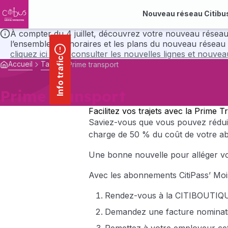
contenu
Panneau de gestion des cookies
principal
Nouveau réseau Citibu
À compter du 4 juillet, découvrez votre nouveau réseau Citibus avec ses nou
l’ensemble des horaires et les plans du nouveau réseau 
cliquez ici pour consulter les nouvelles lignes et nouve
Info trafic
Accueil
Tarifs
Prime transport
Prime transport
Facilitez vos trajets avec la Prime 
Saviez-vous que vous pouvez réduire
charge de 50 % du coût de votre abo
Une bonne nouvelle pour alléger vot
Avec les abonnements CitiPass’ Mois e
Rendez-vous à la CITIBOUTIQUE
Demandez une facture nominati