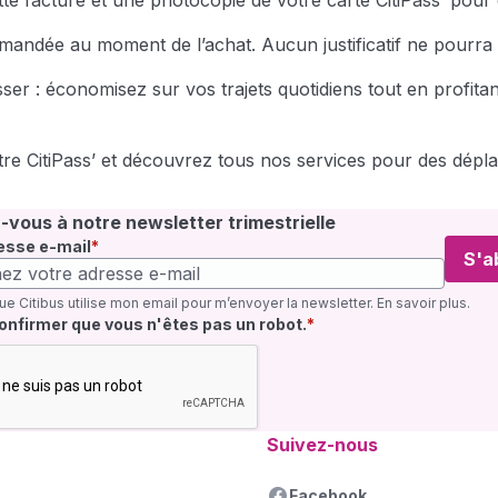
te facture et une photocopie de votre carte CitiPass’ pou
demandée au moment de l’achat. Aucun justificatif ne pourra ê
ser : économisez sur vos trajets quotidiens tout en profitan
re CitiPass’ et découvrez tous nos services pour des déplac
vous à notre newsletter trimestrielle
esse e-mail
S'a
ue Citibus utilise mon email pour m’envoyer la newsletter.
En savoir plus
.
quis
confirmer que vous n'êtes pas un robot.
Suivez-nous
Facebook