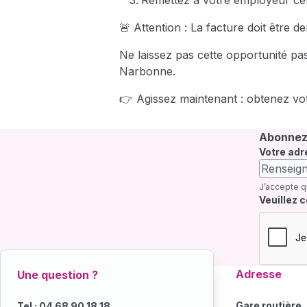
Remettez à votre employeur cet
🚨 Attention : La facture doit être 
Ne laissez pas cette opportunité pas
Narbonne.
👉 Agissez maintenant : obtenez vot
Abonnez-
Votre adr
J’accepte q
Champ re
Veuillez 
Adresse
Une question ?
Gare routière
Tel : 04 68 90 18 18