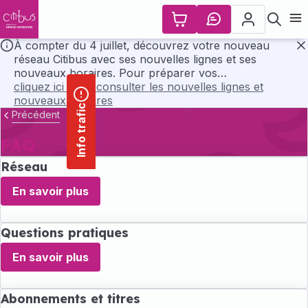
contenu
Panneau de gestion des cookies
principal
Ouvr
À compter du 4 juillet, découvrez votre nouveau
réseau Citibus avec ses nouvelles lignes et ses
F
nouveaux horaires. Pour préparer vos
déplacements, consultez l’ensemble des horaires et
cliquez ici pour consulter les nouvelles lignes et
les plans du nouveau réseau en cliquant ci-dessous..
nouveaux horaires
Info trafic
Précédent
FAQ
Réseau
En savoir plus
Questions pratiques
En savoir plus
Abonnements et titres