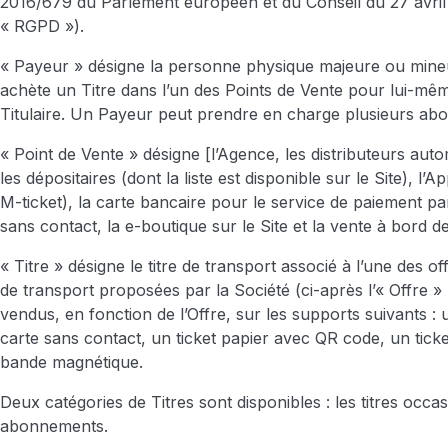
2016/679 du Parlement européen et du Conseil du 27 avril 
« RGPD »).
« Payeur » désigne la personne physique majeure ou mine
achète un Titre dans l’un des Points de Vente pour lui-m
Titulaire. Un Payeur peut prendre en charge plusieurs ab
« Point de Vente » désigne [l’Agence, les distributeurs auto
les dépositaires (dont la liste est disponible sur le Site), l’A
M-ticket), la carte bancaire pour le service de paiement pa
sans contact, la e-boutique sur le Site et la vente à bord d
« Titre » désigne le titre de transport associé à l’une des of
de transport proposées par la Société (ci-après l’« Offre » 
vendus, en fonction de l’Offre, sur les supports suivants : 
carte sans contact, un ticket papier avec QR code, un tick
bande magnétique.
Deux catégories de Titres sont disponibles : les titres occas
abonnements.