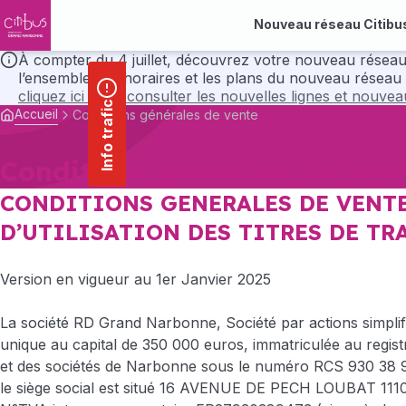
contenu
Panneau de gestion des cookies
principal
Nouveau réseau Citibu
À compter du 4 juillet, découvrez votre nouveau réseau Citibus avec ses nou
l’ensemble des horaires et les plans du nouveau réseau 
cliquez ici pour consulter les nouvelles lignes et nouve
Info trafic
Accueil
Conditions générales de vente
Conditions générales de vent
CONDITIONS GENERALES DE VENTE
D’UTILISATION DES TITRES DE T
Version en vigueur au 1er Janvier 2025
La société RD Grand Narbonne, Société par actions simplif
unique au capital de 350 000 euros, immatriculée au regi
et des sociétés de Narbonne sous le numéro RCS 930 38 
le siège social est situé 16 AVENUE DE PECH LOUBAT 1