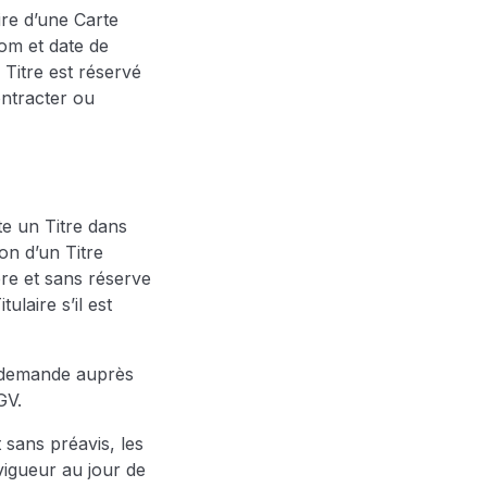
aire d’une Carte
om et date de
 Titre est réservé
ntracter ou
e un Titre dans
ion d’un Titre
ère et sans réserve
laire s’il est
e demande auprès
CGV.
 sans préavis, les
vigueur au jour de