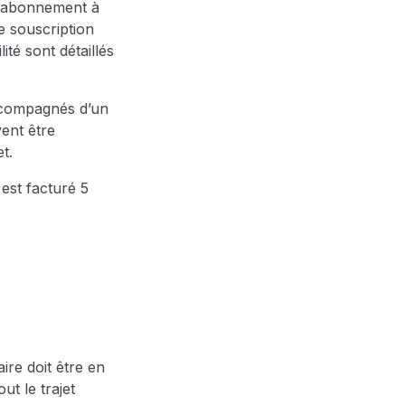
un abonnement à
de souscription
lité sont détaillés
accompagnés d’un
vent être
t.
 est facturé 5
ire doit être en
ut le trajet