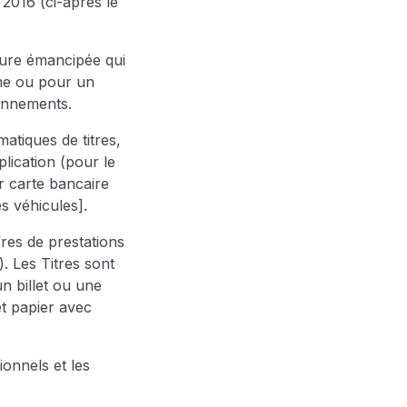
2016 (ci-après le
ure émancipée qui
ême ou pour un
onnements.
matiques de titres,
pplication (pour le
r carte bancaire
es véhicules].
fres de prestations
). Les Titres sont
un billet ou une
et papier avec
ionnels et les