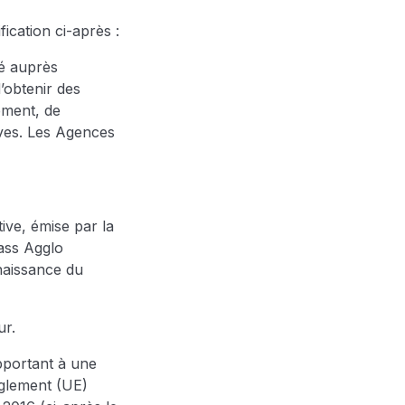
ication ci-après :
é auprès
’obtenir des
ement, de
ives. Les Agences
ive, émise par la
Pass Agglo
naissance du
ur.
pportant à une
èglement (UE)