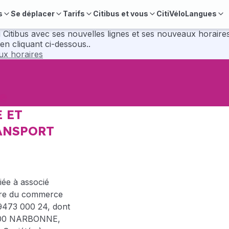
s
Se déplacer
Tarifs
Citibus et vous
CitiVélo
Langues
velles lignes et ses nouveaux horaires. Pour préparer vos déplacements, consul
en cliquant ci-dessous..
aux horaires
e
 ET
RANSPORT
iée à associé
stre du commerce
9473 000 24, dont
1100 NARBONNE,