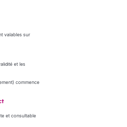
nt valables sur
lidité et les
onnement) commence
ct
nte et consultable