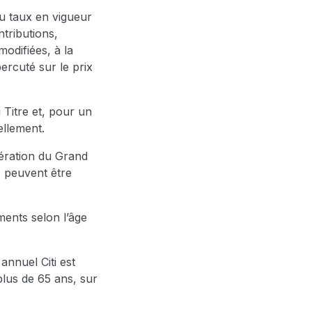
au taux en vigueur
ntributions,
odifiées, à la
rcuté sur le prix
 Titre et, pour un
llement.
mération du Grand
s peuvent être
ements selon l’âge
annuel Citi est
plus de 65 ans, sur