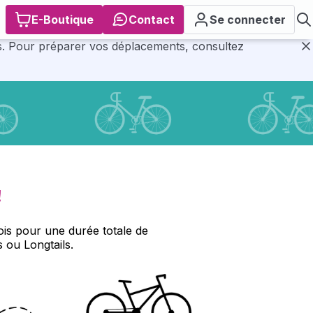
E-Boutique
Contact
Se connecter
tez
F
!
ois pour une durée totale de
 ou Longtails.