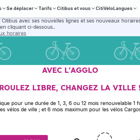
s
Se déplacer
Tarifs
Citibus et vous
CitiVélo
Langues
velles lignes et ses nouveaux horaires. Pour préparer vos déplacements, consul
en cliquant ci-dessous..
aux horaires
AVEC L'AGGLO
ROULEZ LIBRE, CHANGEZ LA VILLE 
rique pour une durée de 1, 3, 6 ou 12 mois renouvelable 1 f
s vélos de ville ; et 6 mois maximum pour les vélos Cargos