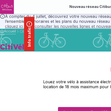
contenu
Panneau de gestion des cookies
principal
Nouveau réseau Citibu
À compter du 4 juillet, découvrez votre nouveau réseau Citibus avec ses nou
l’ensemble des horaires et les plans du nouveau réseau 
cliquez ici pour consulter les nouvelles lignes et nouve
Info trafic
Accueil
CitiVélo
CitiVélo
Louez votre vélo à assistance élect
location de 18 mois maximum pour le