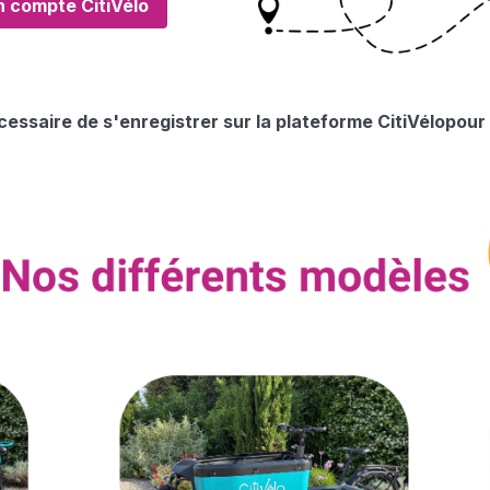
n compte CitiVélo
écessaire de s'enregistrer sur la plateforme
CitiVélo
pour