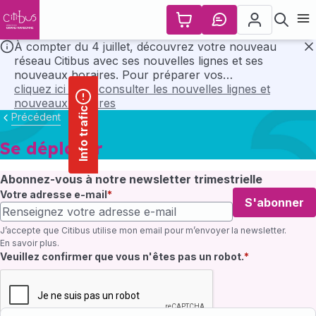
contenu
Panneau de gestion des cookies
principal
Ouvr
À compter du 4 juillet, découvrez votre nouveau
réseau Citibus avec ses nouvelles lignes et ses
F
nouveaux horaires. Pour préparer vos
déplacements, consultez l’ensemble des horaires et
cliquez ici pour consulter les nouvelles lignes et
les plans du nouveau réseau en cliquant ci-dessous..
nouveaux horaires
Info trafic
Précédent
Se déplacer
Abonnez-vous à notre newsletter trimestrielle
Votre adresse e-mail
S'abonner
J’accepte que Citibus utilise mon email pour m’envoyer la newsletter.
En savoir plus
.
Champ requis
Veuillez confirmer que vous n'êtes pas un robot.