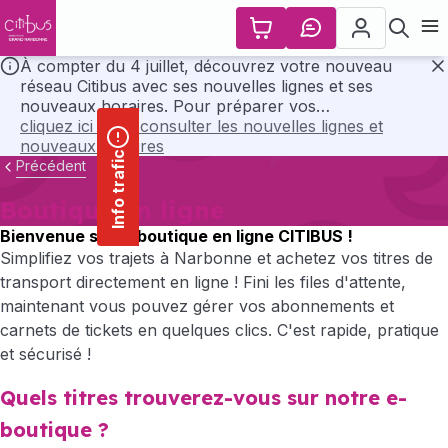
contenu
Panneau de gestion des cookies
principal
Ouvr
À compter du 4 juillet, découvrez votre nouveau
réseau Citibus avec ses nouvelles lignes et ses
F
nouveaux horaires. Pour préparer vos
déplacements, consultez l’ensemble des horaires et
cliquez ici pour consulter les nouvelles lignes et
les plans du nouveau réseau en cliquant ci-dessous..
nouveaux horaires
Info trafic
Précédent
Boutique en ligne
Bienvenue sur la boutique en ligne CITIBUS !
Simplifiez vos trajets à Narbonne et achetez vos titres de
transport directement en ligne ! Fini les files d'attente,
maintenant vous pouvez gérer vos abonnements et
carnets de tickets en quelques clics. C'est rapide, pratique
et sécurisé !
Quels titres trouverez-vous sur notre e-
boutique ?