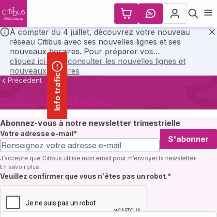
contenu
Panneau de gestion des cookies
principal
Ouvr
À compter du 4 juillet, découvrez votre nouveau
réseau Citibus avec ses nouvelles lignes et ses
F
nouveaux horaires. Pour préparer vos
déplacements, consultez l’ensemble des horaires et
cliquez ici pour consulter les nouvelles lignes et
les plans du nouveau réseau en cliquant ci-dessous..
nouveaux horaires
Info trafic
Précédent
Calcul d'itinéraire
Abonnez-vous à notre newsletter trimestrielle
Votre adresse e-mail
S'abonner
J’accepte que Citibus utilise mon email pour m’envoyer la newsletter.
En savoir plus
.
Champ requis
Veuillez confirmer que vous n'êtes pas un robot.