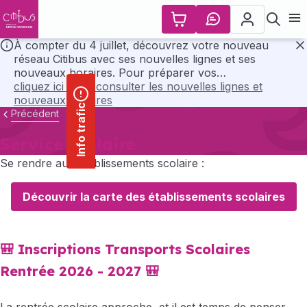
contenu
Panneau de gestion des cookies
principal
Ouvr
À compter du 4 juillet, découvrez votre nouveau
réseau Citibus avec ses nouvelles lignes et ses
F
nouveaux horaires. Pour préparer vos
déplacements, consultez l’ensemble des horaires et
cliquez ici pour consulter les nouvelles lignes et
les plans du nouveau réseau en cliquant ci-dessous..
nouveaux horaires
Info trafic
Précédent
Service scolaire
Se rendre aux établissements scolaire :
Découvrir la carte des établissements scolaires
🎒
Inscriptions Transports Scolaires
Rentrée 2026 - 2027
🎒