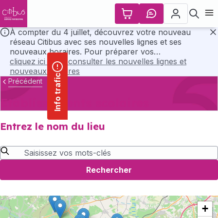
contenu
Panneau de gestion des cookies
principal
Ouvr
À compter du 4 juillet, découvrez votre nouveau
réseau Citibus avec ses nouvelles lignes et ses
F
nouveaux horaires. Pour préparer vos
déplacements, consultez l’ensemble des horaires et
cliquez ici pour consulter les nouvelles lignes et
les plans du nouveau réseau en cliquant ci-dessous..
nouveaux horaires
Info trafic
Précédent
Etablissements scolaires
Entrez le nom du lieu
Rechercher
+