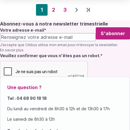
Pagination
1
2
3
Page suivante
Dernière page
Abonnez-vous à notre newsletter trimestrielle
Votre adresse e-mail
S'abonner
J’accepte que Citibus utilise mon email pour m’envoyer la newsletter.
En savoir plus
.
Champ requis
Veuillez confirmer que vous n'êtes pas un robot.
Une question ?
Tel : 04 68 90 18 18
Du lundi au vendredi de 8h30 à 12h et de 13h30 à 17h
Le samedi de 8h30 à 12h