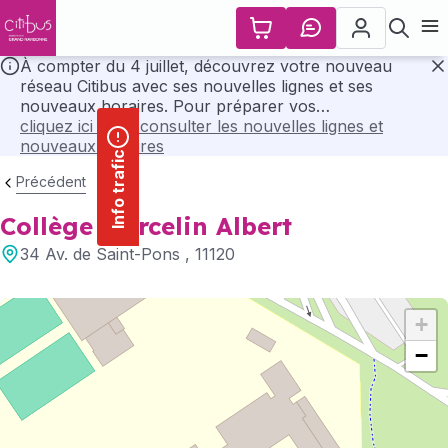
contenu
Panneau de gestion des cookies
principal
Ouvr
À compter du 4 juillet, découvrez votre nouveau
réseau Citibus avec ses nouvelles lignes et ses
F
nouveaux horaires. Pour préparer vos
déplacements, consultez l’ensemble des horaires et
cliquez ici pour consulter les nouvelles lignes et
les plans du nouveau réseau en cliquant ci-dessous..
nouveaux horaires
Info trafic
Précédent
Collège Marcelin Albert
34 Av. de Saint-Pons
, 11120
+
−