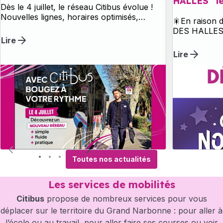
HALLES" le
Dès le 4 juillet, le réseau Citibus évolue !
Nouvelles lignes, horaires optimisés,
🎇En raison
desserte renforcée, transport à la
DES HALLES »
demande et réseau plus lisible : découvrez
Lire
interurbain s
dès maintenant toutes les nouveautés et
de 17h jusqu’à
Lire
préparez vos prochains déplacements sur
le Grand Narbonne.
Toutes nos actualités
Les services de mobilités
Citibus
propose de nombreux services pour vous
déplacer sur le territoire du Grand Narbonne : pour aller à
l’école ou au travail, pour aller faire ses courses ou voir