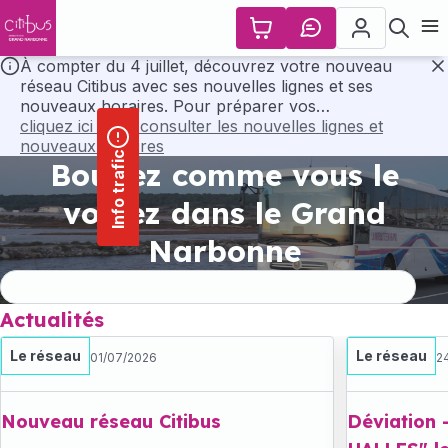
contenu
Panneau de gestion des cookies
principal
Ouvr
À compter du 4 juillet, découvrez votre nouveau
réseau Citibus avec ses nouvelles lignes et ses
F
nouveaux horaires. Pour préparer vos
déplacements, consultez l’ensemble des horaires et
cliquez ici pour consulter les nouvelles lignes et
les plans du nouveau réseau en cliquant ci-dessous..
nouveaux horaires
Info trafic
Bougez comme vous le
voulez dans le Grand
Narbonne
Actualités
Le réseau
Le réseau
01/07/2026
2
Nouveau réseau Citibus
Déviation