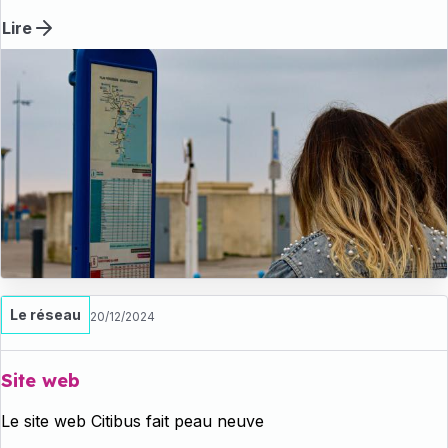
pourront circuler sur cette zone. Une déviation de nos
lignes de bus est mise en place afin de vous vous reporter
Lire
sur les arrêts desservis par nos lignes.
Le réseau
20/12/2024
Site web
Le site web Citibus fait peau neuve