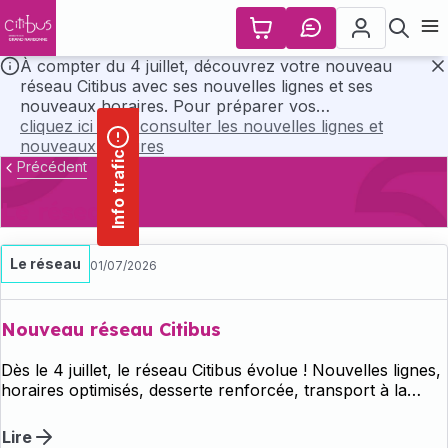
contenu
Panneau de gestion des cookies
principal
Ouvr
À compter du 4 juillet, découvrez votre nouveau
réseau Citibus avec ses nouvelles lignes et ses
F
nouveaux horaires. Pour préparer vos
déplacements, consultez l’ensemble des horaires et
cliquez ici pour consulter les nouvelles lignes et
les plans du nouveau réseau en cliquant ci-dessous..
nouveaux horaires
Info trafic
Précédent
Le réseau
Le réseau
01/07/2026
Nouveau réseau Citibus
Dès le 4 juillet, le réseau Citibus évolue ! Nouvelles lignes,
horaires optimisés, desserte renforcée, transport à la
demande et réseau plus lisible : découvrez dès maintenant
toutes les nouveautés et préparez vos prochains
Lire