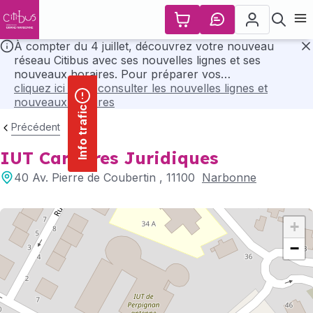
contenu
Panneau de gestion des cookies
principal
Ouvr
À compter du 4 juillet, découvrez votre nouveau
réseau Citibus avec ses nouvelles lignes et ses
F
nouveaux horaires. Pour préparer vos
déplacements, consultez l’ensemble des horaires et
cliquez ici pour consulter les nouvelles lignes et
les plans du nouveau réseau en cliquant ci-dessous..
nouveaux horaires
Info trafic
Précédent
IUT Carrières Juridiques
40 Av. Pierre de Coubertin
, 11100
Narbonne
+
−