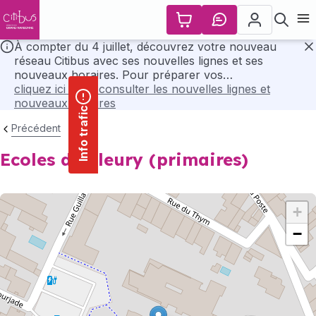
contenu
Panneau de gestion des cookies
principal
Ouvr
À compter du 4 juillet, découvrez votre nouveau
réseau Citibus avec ses nouvelles lignes et ses
F
nouveaux horaires. Pour préparer vos
déplacements, consultez l’ensemble des horaires et
cliquez ici pour consulter les nouvelles lignes et
les plans du nouveau réseau en cliquant ci-dessous..
nouveaux horaires
Info trafic
Précédent
Ecoles de Fleury (primaires)
+
−