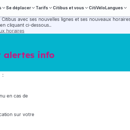
s
Se déplacer
Tarifs
Citibus et vous
CitiVélo
Langues
velles lignes et ses nouveaux horaires. Pour préparer vos déplacements, consul
en cliquant ci-dessous..
aux horaires
 alertes info
 :
enu en cas de
ation sur votre