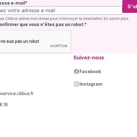
esse e-mail
S'a
ue Citibus utilise mon email pour m’envoyer la newsletter.
En savoir plus
.
quis
confirmer que vous n'êtes pas un robot.
Suivez-nous
Facebook
Instagram
ervice.citibus.fr
18 18