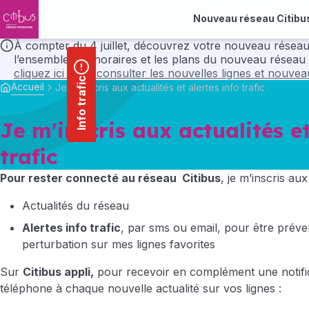
contenu
Panneau de gestion des cookies
principal
Nouveau réseau Citibu
À compter du 4 juillet, découvrez votre nouveau réseau Citibus avec ses nou
l’ensemble des horaires et les plans du nouveau réseau 
cliquez ici pour consulter les nouvelles lignes et nouve
Info trafic
Accueil
Je m'inscris aux actualités et alertes info trafic
Je m'inscris aux actualités et
trafic
Pour rester connecté au réseau Citibus
, je m’inscris aux
Actualités du réseau
Alertes info trafic
, par sms ou email, pour être prév
perturbation sur mes lignes favorites
Sur
Citibus appli,
pour recevoir en complément une notific
téléphone à chaque nouvelle actualité sur vos lignes :