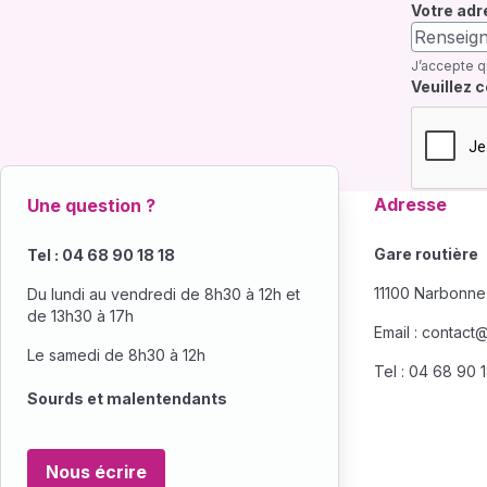
Votre adr
J’accepte q
Champ re
Veuillez 
Adresse
Une question ?
Gare routière
Tel : 04 68 90 18 18
11100 Narbonne
Du lundi au vendredi de 8h30 à 12h et
de 13h30 à 17h
Email :
contact@s
Le samedi de 8h30 à 12h
Tel : 04 68 90 
Sourds et malentendants
Nous écrire