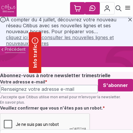
contenu
Panneau de gestion des cookies
principal
Ouvr
À compter du 4 juillet, découvrez votre nouveau
réseau Citibus avec ses nouvelles lignes et ses
F
nouveaux horaires. Pour préparer vos
déplacements, consultez l’ensemble des horaires et
cliquez ici pour consulter les nouvelles lignes et
les plans du nouveau réseau en cliquant ci-dessous..
nouveaux horaires
Info trafic
Précédent
Nouveautés
Abonnez-vous à notre newsletter trimestrielle
Votre adresse e-mail
S'abonner
J’accepte que Citibus utilise mon email pour m’envoyer la newsletter.
En savoir plus
.
Champ requis
Veuillez confirmer que vous n'êtes pas un robot.