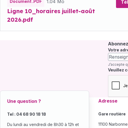
1.04 Mo
Document .PDF
Té
Ligne 10_horaires juillet-août
2026.pdf
Abonnez-
Votre adr
J’accepte q
Champ re
Veuillez 
Adresse
Une question ?
Gare routière
Tel : 04 68 90 18 18
11100 Narbonne
Du lundi au vendredi de 8h30 à 12h et