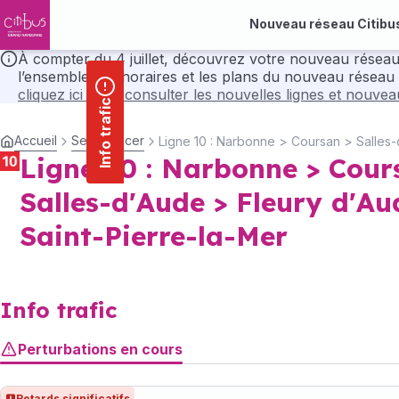
contenu
Panneau de gestion des cookies
principal
Nouveau réseau Citibu
À compter du 4 juillet, découvrez votre nouveau réseau Citibus avec ses nou
l’ensemble des horaires et les plans du nouveau réseau 
cliquez ici pour consulter les nouvelles lignes et nouve
Info trafic
Accueil
Se déplacer
Ligne 10 : Narbonne > Coursan > Salles-
Ligne 10 : Narbonne > Cour
Salles-d'Aude > Fleury d'Au
Saint-Pierre-la-Mer
Info trafic
Perturbations en cours
Retards significatifs