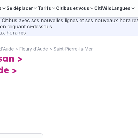
s
Se déplacer
Tarifs
Citibus et vous
CitiVélo
Langues
velles lignes et ses nouveaux horaires. Pour préparer vos déplacements, consul
en cliquant ci-dessous..
aux horaires
d'Aude > Fleury d'Aude > Saint-Pierre-la-Mer
san >
de >