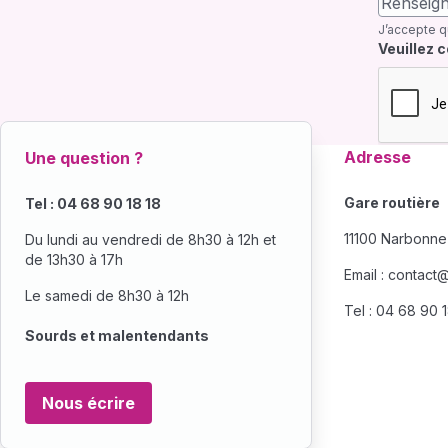
J’accepte q
Champ re
Veuillez 
Adresse
Une question ?
Gare routière
Tel : 04 68 90 18 18
11100 Narbonne
Du lundi au vendredi de 8h30 à 12h et
de 13h30 à 17h
Email :
contact@s
Le samedi de 8h30 à 12h
Tel : 04 68 90 
Sourds et malentendants
Nous écrire