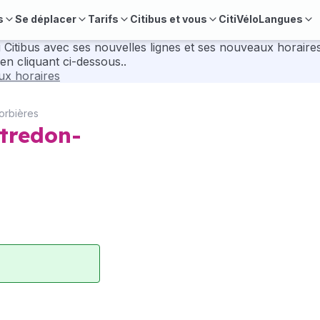
s
Se déplacer
Tarifs
Citibus et vous
CitiVélo
Langues
velles lignes et ses nouveaux horaires. Pour préparer vos déplacements, consul
en cliquant ci-dessous..
aux horaires
orbières
tredon-