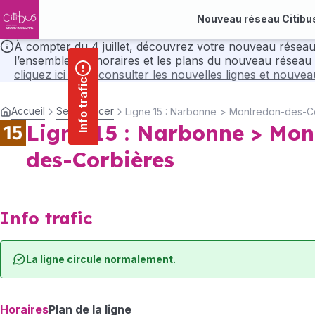
contenu
Panneau de gestion des cookies
principal
Nouveau réseau Citibu
À compter du 4 juillet, découvrez votre nouveau réseau Citibus avec ses nou
l’ensemble des horaires et les plans du nouveau réseau 
cliquez ici pour consulter les nouvelles lignes et nouve
Info trafic
Accueil
Se déplacer
Ligne 15 : Narbonne > Montredon-des-C
Ligne 15 : Narbonne > Mon
des-Corbières
Info trafic
La ligne circule normalement.
Horaires
Plan de la ligne